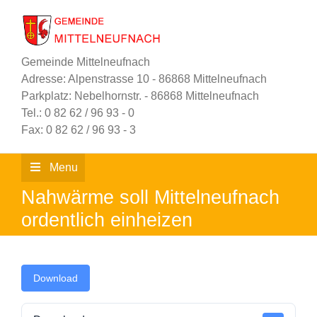
Zum
Inhalt
springen
Gemeinde Mittelneufnach
Adresse: Alpenstrasse 10 - 86868 Mittelneufnach
Parkplatz: Nebelhornstr. - 86868 Mittelneufnach
Tel.: 0 82 62 / 96 93 - 0
Fax: 0 82 62 / 96 93 - 3
Menu
Nahwärme soll Mittelneufnach
ordentlich einheizen
Download