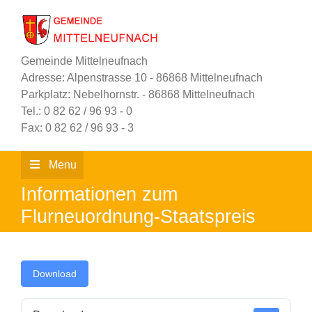
Zum
Inhalt
springen
Gemeinde Mittelneufnach
Adresse: Alpenstrasse 10 - 86868 Mittelneufnach
Parkplatz: Nebelhornstr. - 86868 Mittelneufnach
Tel.: 0 82 62 / 96 93 - 0
Fax: 0 82 62 / 96 93 - 3
Menu
Informationen zum
Flurneuordnung-Staatspreis
Download