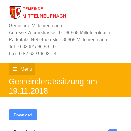
Zum
Inhalt
springen
Gemeinde Mittelneufnach
Adresse: Alpenstrasse 10 - 86868 Mittelneufnach
Parkplatz: Nebelhornstr. - 86868 Mittelneufnach
Tel.: 0 82 62 / 96 93 - 0
Fax: 0 82 62 / 96 93 - 3
Menu
Gemeinderatssitzung am
19.11.2018
Download