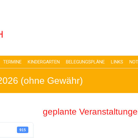
TERMINE
KINDERGARTEN
BELEGUNGSPLÄNE
LINKS
NOT
 2026 (ohne Gewähr)
geplante Veranstaltung
915